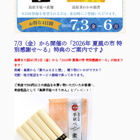
7/3（金）から開催の「2026年 夏風の市 特
別感謝せ～る」特典のご案内です♪
島原きた田は7月3日（金）から「2026年 夏風の市 特別感謝せ～る」が始まり
ます！
長崎・島原から「夏のふるさと便」、贈り物にいかがですか？
宅配・地方発送をサービス価格で承っております。
ご来店で500円以上の商品をお買い物いただいたお客様
へ、
来店粗品として「島原手延べそうめん」
をプレゼント！