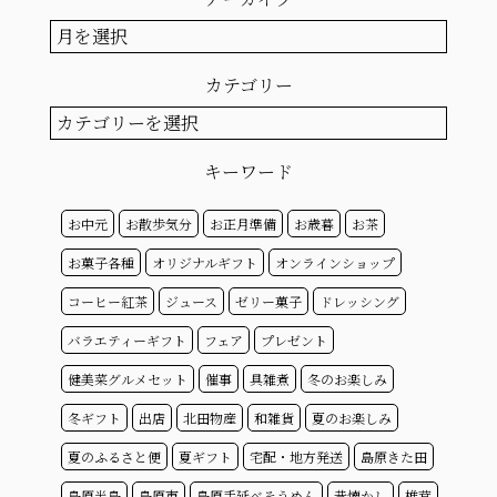
ア
ー
カ
カテゴリー
イ
ブ
カ
テ
ゴ
キーワード
リ
ー
お中元
お散歩気分
お正月準備
お歳暮
お茶
お菓子各種
オリジナルギフト
オンラインショップ
コーヒー紅茶
ジュース
ゼリー菓子
ドレッシング
バラエティーギフト
フェア
プレゼント
健美菜グルメセット
催事
具雑煮
冬のお楽しみ
冬ギフト
出店
北田物産
和雑貨
夏のお楽しみ
夏のふるさと便
夏ギフト
宅配・地方発送
島原きた田
島原半島
島原市
島原手延べそうめん
昔懐かし
椎茸