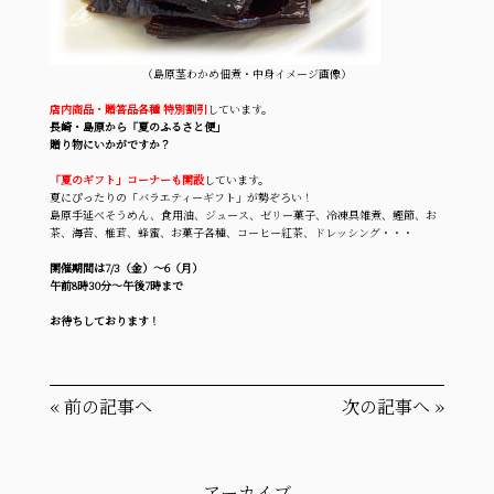
（島原茎わかめ佃煮・中身イメージ画像）
店内商品・贈答品各種 特別割引
しています。
長崎・島原から「夏のふるさと便」
贈り物にいかがですか？
「夏のギフト」コーナーも開設
しています。
夏にぴったりの「バラエティーギフト」が勢ぞろい！
島原手延べそうめん、食用油、ジュース、ゼリー菓子、冷凍具雑煮、鰹節、お
茶、海苔、椎茸、蜂蜜、お菓子各種、コーヒー紅茶、ドレッシング・・・
開催期間は7/3（金）～6（月）
午前8時30分～午後7時まで
お待ちしております！
«
前の記事へ
次の記事へ
»
アーカイブ