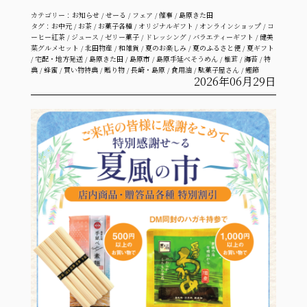
カテゴリー：
お知らせ
/
せーる
/
フェア
/
催事
/
島原きた田
タグ：
お中元
/
お茶
/
お菓子各種
/
オリジナルギフト
/
オンラインショップ
/
コ
ーヒー紅茶
/
ジュース
/
ゼリー菓子
/
ドレッシング
/
バラエティーギフト
/
健美
菜グルメセット
/
北田物産
/
和雑貨
/
夏のお楽しみ
/
夏のふるさと便
/
夏ギフト
/
宅配・地方発送
/
島原きた田
/
島原市
/
島原手延べそうめん
/
椎茸
/
海苔
/
特
典
/
蜂蜜
/
買い物特典
/
贈り物
/
長崎・島原
/
食用油
/
駄菓子屋さん
/
鰹節
2026年06月29日