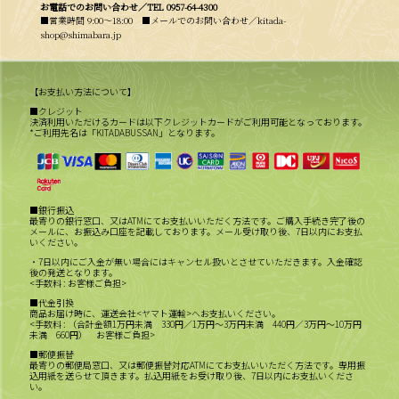
お電話でのお問い合わせ／
TEL 0957-64-4300
■営業時間 9:00〜18:00 ■メールでのお問い合わせ／kitada-
shop@shimabara.jp
【お支払い方法について】
■クレジット
決済利用いただけるカードは以下クレジットカードがご利用可能となっております。
*ご利用先名は「KITADABUSSAN」となります。
■銀行振込
最寄りの銀行窓口、又はATMにてお支払いいただく方法です。ご購入手続き完了後の
メールに、お振込み口座を記載しております。メール受け取り後、7日以内にお支払
いください。
・7日以内にご入金が無い場合にはキャンセル扱いとさせていただきます。入金確認
後の発送となります。
<手数料 : お客様ご負担>
■代金引換
商品お届け時に、運送会社<ヤマト運輸>へお支払いください。
<手数料 : （合計金額1万円未満 330円／1万円～3万円未満 440円／3万円～10万円
未満 660円） お客様ご負担>
■郵便振替
最寄りの郵便局窓口、又は郵便振替対応ATMにてお支払いいただく方法です。専用振
込用紙を送らせて頂きます。払込用紙をお受け取り後、7日以内にお支払いくださ
い。