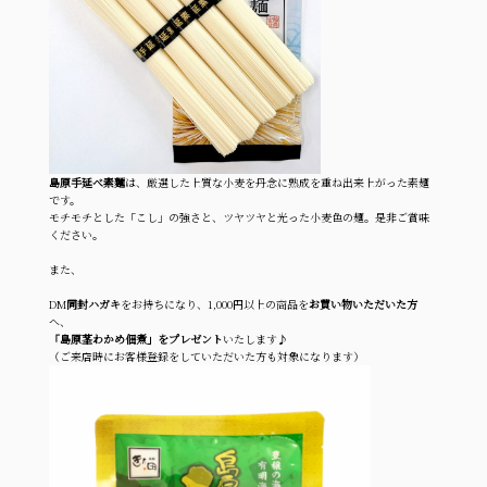
島原手延べ素麵
は、厳選した上質な小麦を丹念に熟成を重ね出来上がった素麺
です。
モチモチとした「こし」の強さと、ツヤツヤと光った小麦色の麺。是非ご賞味
ください。
また、
DM
同封ハガキ
をお持ちになり、1,000円以上の商品を
お買い物いただいた方
へ、
「島原茎わかめ佃煮」をプレゼント
いたします♪
（ご来店時にお客様登録をしていただいた方も対象になります）