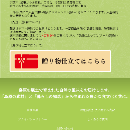
手数料 : 通帳からお支払いの場合、手数料全額弊社負担
現金でお支払いの場合、手数料の一部110円をお客様ご負担
・7日以内にご入金が無い場合にはキャンセル扱いとさせていただきます。入金確認
後の発送となります。
【配送・送料について】
配送はヤマト運輸でのお届けとなります。(一部商品を除く)商品到着日、時間指定は
決済画面にてご指定下さい。
送料詳細に関しましては
<こちら>
をご覧ください。*商品によっては[クール便]扱い
となるものもございます。
【贈り物仕立てについて】
島原の風土で育まれた自然の風味をお届けします。
「島原の素材」と「暮らしの知恵」から生まれた豊かな食文化と共に。
会社概要
特定商取引法に関する表記
プライバシーポリシー
よくあるご質問
お問い合わせ