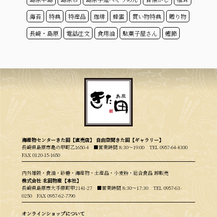
海苔
特典
特産品
珈琲
蜂蜜
買い物特典
贈り物
長崎・島原
電話注文
食用油
駄菓子屋さん
鰹節
海産物センターきた田【直売店】 自由空間きた田【ギャラリー】
長崎県島原市亀の甲町乙1650-4 ■営業時間 8:30〜19:00
TEL 0957-64-4300
FAX 0120-15-1650
内外雑穀・食油・砂糖・海産物・土産品・小麦粉・総合食品 卸販売
株式会社 北田物産【本社】
長崎県島原市大手原町甲2141-27 ■営業時間 8:30〜17:30
TEL 0957-63-
0250
FAX 0957-62-7790
オンラインショップについて