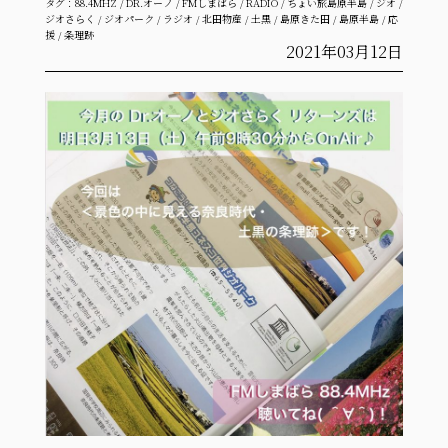
タグ：
88.4MHZ
/
DR.オーノ
/
FMしまばら
/
RADIO
/
ちょい旅島原半島
/
ジオ
/
ジオさらく
/
ジオパーク
/
ラジオ
/
北田物産
/
土黒
/
島原きた田
/
島原半島
/
応
援
/
条理跡
2021年03月12日