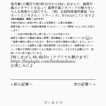
毎月第2土曜日午前9時30分からFMしまばらで、島原半
島のジオサイトを巡って 島原半島ジオパークの魅力をい
ろんな角度から紹介する、（株）北田物産提供番組「Dr.
オーノとジオさらく リターンズ」をOnAirしています♪
3月の放送は、明日！3/13です!
今回の内容は＜景色の中に見える奈良時代・土黒の条理跡＞
島原半島ジオパーク協議会事務局 の Dr.オーノ こと 大野希一さんと共にお送り
します！
・・・社会の教科書を引っ張り出したくなる内容ですｗ
島原きた田はこの番組の趣旨に賛同！提供番組としてお届けしています
「島原の歴史と風土から生まれ、育まれた自然の風味をお届けします!」をコン
セプトにしている島原きた田＜㈱北田物産＞は2008年より「島原半島ジオパー
ク」の魅力を民間の立場でともに発信できればと、さまざまな企画などで、地
域とともに取り組んでいます。
FMしまばら 88.4MHz（アプリでも聴けます）
https://fmplapla.com/fmshimabara/
お楽しみに♪
«
前の記事へ
次の記事へ
»
アーカイブ