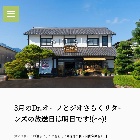
お｜知｜ら｜せ
NEWS
3月のDr.オーノとジオさらくリター
ンズの放送日は明日です!(^^)!
カテゴリー：
お知らせ
/
ジオさらく
/
島原きた田
/
自由空間きた田