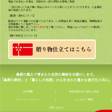
現金でお支払いの場合、手数料の一部110円をお客様ご負担
・7日以内にご入金が無い場合にはキャンセル扱いとさせていただきます。入金確認
後の発送となります。
【配送・送料について】
配送はヤマト運輸でのお届けとなります。(一部商品を除く)商品到着日、時間指定は
決済画面にてご指定下さい。
送料詳細に関しましては
<こちら>
をご覧ください。*商品によっては[クール便]扱い
となるものもございます。
【贈り物仕立てについて】
島原の風土で育まれた自然の風味をお届けします。
「島原の素材」と「暮らしの知恵」から生まれた豊かな食文化と共に。
会社概要
特定商取引法に関する表記
プライバシーポリシー
よくあるご質問
お問い合わせ