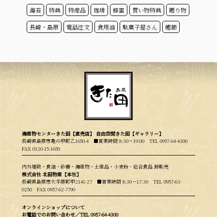
海苔
特典
特産品
珈琲
蜂蜜
買い物特典
贈り物
長崎・島原
電話注文
食用油
駄菓子屋さん
鰹節
海産物センターきた田【直売店】 自由空間きた田【ギャラリー】
長崎県島原市亀の甲町乙1650-4 ■営業時間 8:30〜19:00
TEL 0957-64-4300
FAX 0120-15-1650
内外雑穀・食油・砂糖・海産物・土産品・小麦粉・総合食品 卸販売
株式会社 北田物産【本社】
長崎県島原市大手原町甲2141-27 ■営業時間 8:30〜17:30
TEL 0957-63-
0250
FAX 0957-62-7790
オンラインショップについて
お電話でのお問い合わせ／
TEL 0957-64-4300