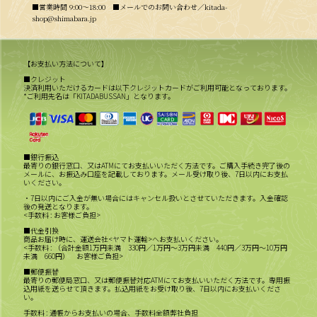
■営業時間 9:00〜18:00 ■メールでのお問い合わせ／kitada-
shop@shimabara.jp
【お支払い方法について】
■クレジット
決済利用いただけるカードは以下クレジットカードがご利用可能となっております。
*ご利用先名は「KITADABUSSAN」となります。
■銀行振込
最寄りの銀行窓口、又はATMにてお支払いいただく方法です。ご購入手続き完了後の
メールに、お振込み口座を記載しております。メール受け取り後、7日以内にお支払
いください。
・7日以内にご入金が無い場合にはキャンセル扱いとさせていただきます。入金確認
後の発送となります。
<手数料 : お客様ご負担>
■代金引換
商品お届け時に、運送会社<ヤマト運輸>へお支払いください。
<手数料 : （合計金額1万円未満 330円／1万円～3万円未満 440円／3万円～10万円
未満 660円） お客様ご負担>
■郵便振替
最寄りの郵便局窓口、又は郵便振替対応ATMにてお支払いいただく方法です。専用振
込用紙を送らせて頂きます。払込用紙をお受け取り後、7日以内にお支払いくださ
い。
手数料 : 通帳からお支払いの場合、手数料全額弊社負担