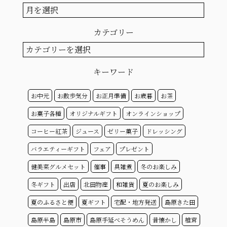
ア
ー
カ
カテゴリー
イ
ブ
カ
テ
ゴ
キーワード
リ
ー
お中元
お散歩気分
お正月準備
お歳暮
お茶
お菓子各種
オリジナルギフト
オンラインショップ
コーヒー紅茶
ジュース
ゼリー菓子
ドレッシング
バラエティーギフト
フェア
プレゼント
健美菜グルメセット
催事
具雑煮
冬のお楽しみ
冬ギフト
出店
北田物産
和雑貨
夏のお楽しみ
夏のふるさと便
夏ギフト
宅配・地方発送
島原きた田
島原半島
島原市
島原手延べそうめん
昔懐かし
椎茸