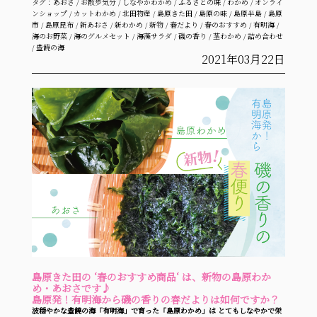
タグ：
あおさ
/
お散歩気分
/
しなやかわかめ
/
ふるさとの味
/
わかめ
/
オンライ
ンショップ
/
カットわかめ
/
北田物産
/
島原きた田
/
島原の味
/
島原半島
/
島原
市
/
島原昆布
/
新あおさ
/
新わかめ
/
新物
/
春だより
/
春のおすすめ
/
有明海
/
海のお野菜
/
海のグルメセット
/
海藻サラダ
/
磯の香り
/
茎わかめ
/
詰め合わせ
/
豊饒の海
2021年03月22日
島原きた田の ‘春のおすすめ商品‘ は、新物の島原わか
め・あおさです♪
島原発！有明海から磯の香りの春だよりは如何ですか？
波穏やかな豊饒の海「有明海」で育った「島原わかめ」は とてもしなやかで栄