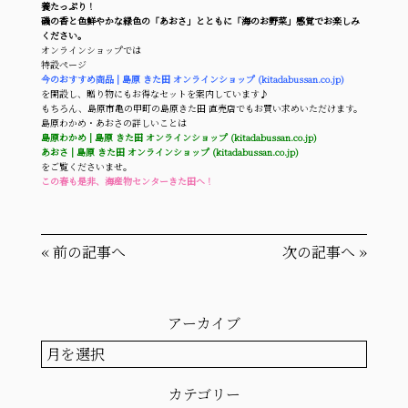
養たっぷり！
磯の香と色鮮やかな緑色の「あおさ」とともに「海のお野菜」感覚でお楽しみ
ください。
オンラインショップでは
特設ページ
今のおすすめ商品 | 島原 きた田 オンラインショップ (kitadabussan.co.jp)
を開設し、贈り物にもお得なセットを案内しています♪
もちろん、島原市亀の甲町の島原きた田 直売店でもお買い求めいただけます。
島原わかめ・あおさの詳しいことは
島原わかめ | 島原 きた田 オンラインショップ (kitadabussan.co.jp)
あおさ | 島原 きた田 オンラインショップ (kitadabussan.co.jp)
をご覧くださいませ。
この春も是非、海産物センターきた田へ！
«
前の記事へ
次の記事へ
»
アーカイブ
ア
ー
カ
カテゴリー
イ