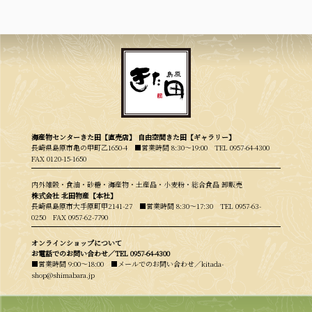
海産物センターきた田【直売店】 自由空間きた田【ギャラリー】
長崎県島原市亀の甲町乙1650-4 ■営業時間 8:30〜19:00
TEL 0957-64-4300
FAX 0120-15-1650
内外雑穀・食油・砂糖・海産物・土産品・小麦粉・総合食品 卸販売
株式会社 北田物産【本社】
長崎県島原市大手原町甲2141-27 ■営業時間 8:30〜17:30
TEL 0957-63-
0250
FAX 0957-62-7790
オンラインショップについて
お電話でのお問い合わせ／
TEL 0957-64-4300
■営業時間 9:00〜18:00 ■メールでのお問い合わせ／kitada-
shop@shimabara.jp