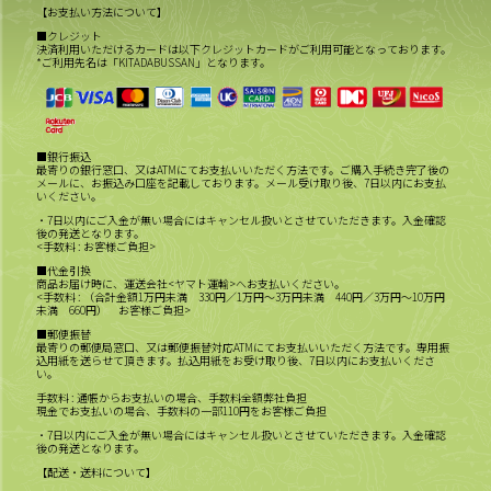
【お支払い方法について】
■クレジット
決済利用いただけるカードは以下クレジットカードがご利用可能となっております。
*ご利用先名は「KITADABUSSAN」となります。
■銀行振込
最寄りの銀行窓口、又はATMにてお支払いいただく方法です。ご購入手続き完了後の
メールに、お振込み口座を記載しております。メール受け取り後、7日以内にお支払
いください。
・7日以内にご入金が無い場合にはキャンセル扱いとさせていただきます。入金確認
後の発送となります。
<手数料 : お客様ご負担>
■代金引換
商品お届け時に、運送会社<ヤマト運輸>へお支払いください。
<手数料 : （合計金額1万円未満 330円／1万円～3万円未満 440円／3万円～10万円
未満 660円） お客様ご負担>
■郵便振替
最寄りの郵便局窓口、又は郵便振替対応ATMにてお支払いいただく方法です。専用振
込用紙を送らせて頂きます。払込用紙をお受け取り後、7日以内にお支払いくださ
い。
手数料 : 通帳からお支払いの場合、手数料全額弊社負担
現金でお支払いの場合、手数料の一部110円をお客様ご負担
・7日以内にご入金が無い場合にはキャンセル扱いとさせていただきます。入金確認
後の発送となります。
【配送・送料について】