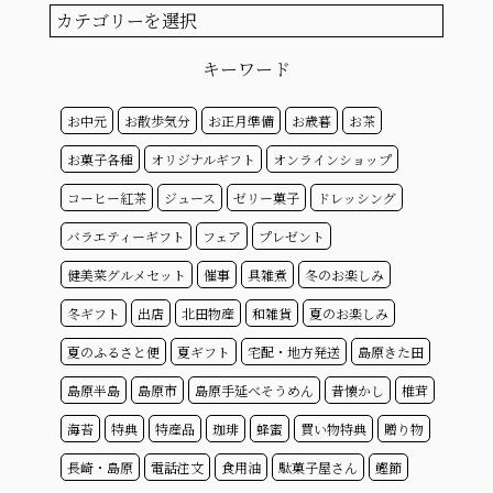
ブ
カ
テ
ゴ
キーワード
リ
ー
お中元
お散歩気分
お正月準備
お歳暮
お茶
お菓子各種
オリジナルギフト
オンラインショップ
コーヒー紅茶
ジュース
ゼリー菓子
ドレッシング
バラエティーギフト
フェア
プレゼント
健美菜グルメセット
催事
具雑煮
冬のお楽しみ
冬ギフト
出店
北田物産
和雑貨
夏のお楽しみ
夏のふるさと便
夏ギフト
宅配・地方発送
島原きた田
島原半島
島原市
島原手延べそうめん
昔懐かし
椎茸
海苔
特典
特産品
珈琲
蜂蜜
買い物特典
贈り物
長崎・島原
電話注文
食用油
駄菓子屋さん
鰹節