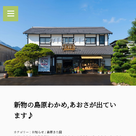
お｜知｜ら｜せ
NEWS
新物の島原わかめ,あおさが出てい
ます♪
カテゴリー：
お知らせ
/
島原きた田