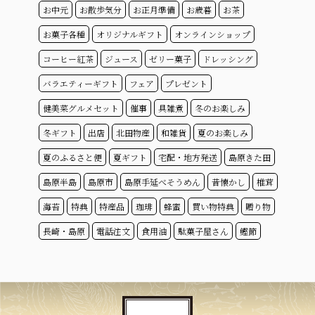
お中元
お散歩気分
お正月準備
お歳暮
お茶
お菓子各種
オリジナルギフト
オンラインショップ
コーヒー紅茶
ジュース
ゼリー菓子
ドレッシング
バラエティーギフト
フェア
プレゼント
健美菜グルメセット
催事
具雑煮
冬のお楽しみ
冬ギフト
出店
北田物産
和雑貨
夏のお楽しみ
夏のふるさと便
夏ギフト
宅配・地方発送
島原きた田
島原半島
島原市
島原手延べそうめん
昔懐かし
椎茸
海苔
特典
特産品
珈琲
蜂蜜
買い物特典
贈り物
長崎・島原
電話注文
食用油
駄菓子屋さん
鰹節