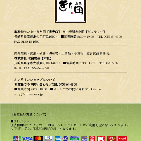
海産物センターきた田【直売店】 自由空間きた田【ギャラリー】
長崎県島原市亀の甲町乙1650-4 ■営業時間 8:30〜19:00
TEL 0957-64-4300
FAX 0120-15-1650
内外雑穀・食油・砂糖・海産物・土産品・小麦粉・総合食品 卸販売
株式会社 北田物産【本社】
長崎県島原市大手原町甲2141-27 ■営業時間 8:30〜17:30
TEL 0957-63-
0250
FAX 0957-62-7790
オンラインショップについて
お電話でのお問い合わせ／
TEL 0957-64-4300
■営業時間 9:00〜18:00 ■メールでのお問い合わせ／kitada-
shop@shimabara.jp
【お支払い方法について】
■クレジット
決済利用いただけるカードは以下クレジットカードがご利用可能となっております。
*ご利用先名は「KITADABUSSAN」となります。