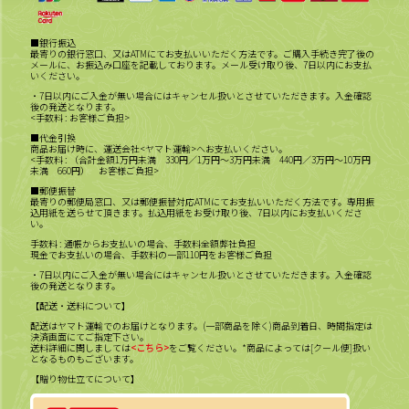
■銀行振込
最寄りの銀行窓口、又はATMにてお支払いいただく方法です。ご購入手続き完了後の
メールに、お振込み口座を記載しております。メール受け取り後、7日以内にお支払
いください。
・7日以内にご入金が無い場合にはキャンセル扱いとさせていただきます。入金確認
後の発送となります。
<手数料 : お客様ご負担>
■代金引換
商品お届け時に、運送会社<ヤマト運輸>へお支払いください。
<手数料 : （合計金額1万円未満 330円／1万円～3万円未満 440円／3万円～10万円
未満 660円） お客様ご負担>
■郵便振替
最寄りの郵便局窓口、又は郵便振替対応ATMにてお支払いいただく方法です。専用振
込用紙を送らせて頂きます。払込用紙をお受け取り後、7日以内にお支払いくださ
い。
手数料 : 通帳からお支払いの場合、手数料全額弊社負担
現金でお支払いの場合、手数料の一部110円をお客様ご負担
・7日以内にご入金が無い場合にはキャンセル扱いとさせていただきます。入金確認
後の発送となります。
【配送・送料について】
配送はヤマト運輸でのお届けとなります。(一部商品を除く)商品到着日、時間指定は
決済画面にてご指定下さい。
送料詳細に関しましては
<こちら>
をご覧ください。*商品によっては[クール便]扱い
となるものもございます。
【贈り物仕立てについて】