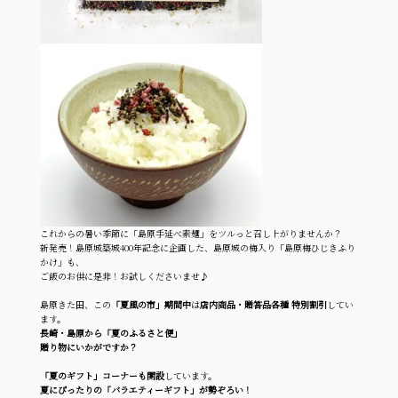
これからの暑い季節に「島原手延べ素麺」をツルっと召し上がりませんか？
新発売！島原城築城400年記念に企画した、島原城の梅入り「島原梅ひじきふり
かけ」も、
ご飯のお供に是非！お試しくださいませ♪
島原きた田、この
「夏風の市」期間中
は
店内商品・贈答品各種 特別割引
してい
ます。
長崎・島原から「夏のふるさと便」
贈り物にいかがですか？
「夏のギフト」コーナーも開設
しています。
夏にぴったりの「バラエティーギフト」が勢ぞろい！