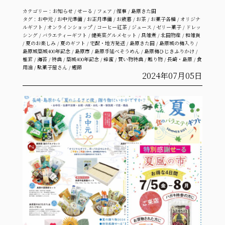
カテゴリー：
お知らせ
/
せーる
/
フェア
/
催事
/
島原きた田
タグ：
お中元
/
お中元準備
/
お正月準備
/
お歳暮
/
お茶
/
お菓子各種
/
オリジナ
ルギフト
/
オンラインショップ
/
コーヒー紅茶
/
ジュース
/
ゼリー菓子
/
ドレッ
シング
/
バラエティーギフト
/
健美菜グルメセット
/
具雑煮
/
北田物産
/
和雑貨
/
夏のお楽しみ
/
夏のギフト
/
宅配・地方発送
/
島原きた田
/
島原城の梅入り
/
島原城築城400年記念
/
島原市
/
島原手延べそうめん
/
島原梅ひじきふりかけ
/
椎茸
/
海苔
/
特典
/
築城400年記念
/
蜂蜜
/
買い物特典
/
贈り物
/
長崎・島原
/
食
用油
/
駄菓子屋さん
/
鰹節
2024年07月05日