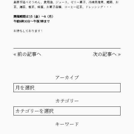
島原手延べそうめん、食用油、ジュース、ゼリー菓子、冷凍具雑煮、鰹節、お
茶、海苔、椎茸、蜂蜜、お菓子各種、コーヒー紅茶、ドレッシング・・・
開催期間は7/5（金）～8（月）
午前8時30分～午後7時まで
お待ちしております！
«
前の記事へ
次の記事へ
»
アーカイブ
ア
ー
カ
カテゴリー
イ
ブ
カ
テ
ゴ
キーワード
リ
ー