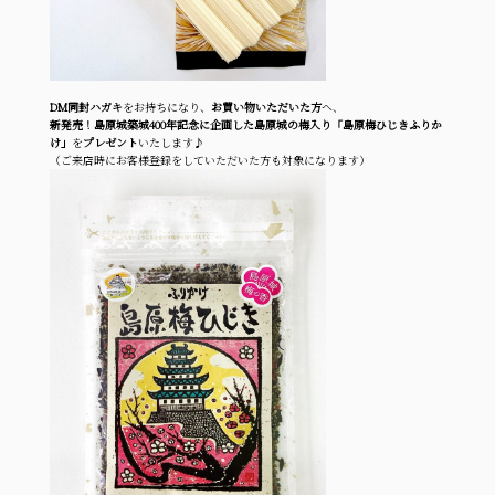
DM同封ハガキ
をお持ちになり、
お買い物いただいた方
へ、
新発売！島原城築城400年記念に企画した島原城の梅入り「島原梅ひじきふりか
け」
を
プレゼント
いたします♪
（ご来店時にお客様登録をしていただいた方も対象になります）