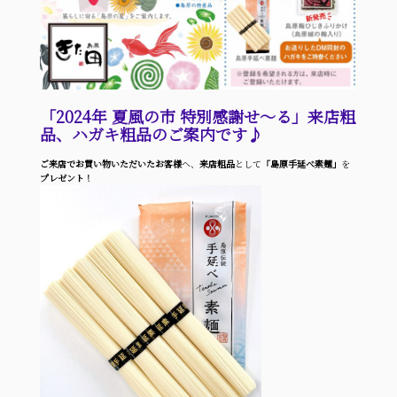
「2024年 夏風の市 特別感謝せ～る」来店粗
品、ハガキ粗品のご案内です♪
ご来店でお買い物いただいたお客様
へ、
来店粗品
として
「島原手延べ素麺」
を
プレゼント！