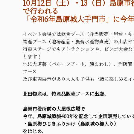
10月12日（土）・13（日）島原
で行われる
「令和6年島原城大手門市」に今
イベント会場では飲食ブース（弁当販売・屋台・キ
物産ブース（地場産品・農畜水産物直売）の出店や
特設ステージでもアトラクションや、ビンゴ大会な
ります！
他に大道芸（バルーンアート、猿まわし）、消防署
ブース
及び車両展示があり大人も子供も一緒に楽しめるイ
北田物産は、特産品販売ブースに出店。
島原市役所前の大屋根広場で
今年、島原城築城400年を記念して企画販売してい
・島原梅ひじきふりかけ（島原城の梅入り）
をはじめ、