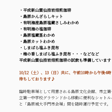
・平成新山雲仙溶岩焙煎珈琲
・島原かんざらしキット
・有明海産島原塩蔵さしみわかめ
・有明海の塩珈琲
・島原塩蔵茎わかめ
・島原カットわかめ
・しまばら塩ふき昆布
・梅の香しまばら塩ふき昆布・・・などなど
平成新山雲仙溶岩焙煎珈琲の試飲も準備しています
10/12（土）、13（日）共に、午前10時から午後
待ちしております♪
臨時駐車場として用意される島原文化会館、市立第
立第一中学校グラウンドから移動に便利なシャトル
と「島原城大手門市会場」間を随時運行予定です。