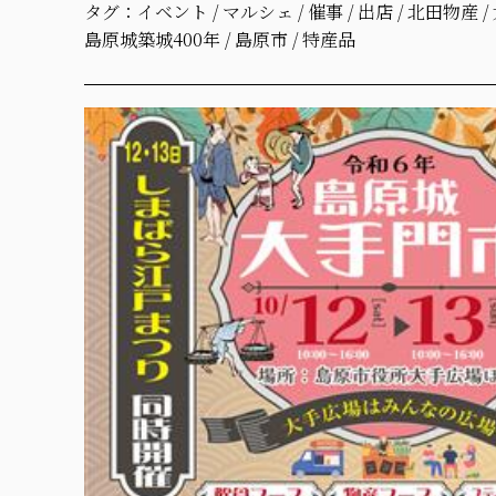
タグ：
イベント
/
マルシェ
/
催事
/
出店
/
北田物産
/
島原城築城400年
/
島原市
/
特産品