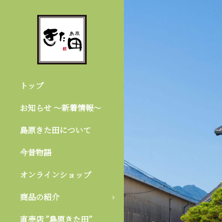
トップ
お知らせ 〜新着情報〜
島原きた田について
今昔物語
オンラインショップ
商品の紹介
直売店 ”島原きた田”