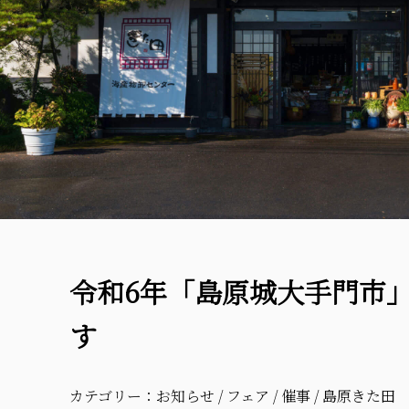
令和6年「島原城大手門市
す
カテゴリー：
お知らせ
/
フェア
/
催事
/
島原きた田