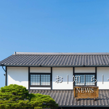
お｜知｜ら｜
NEWS