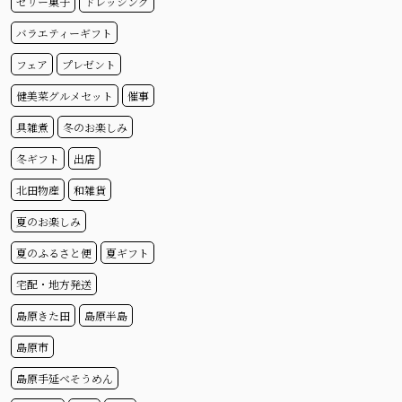
ゼリー菓子
ドレッシング
バラエティーギフト
フェア
プレゼント
健美菜グルメセット
催事
具雑煮
冬のお楽しみ
冬ギフト
出店
北田物産
和雑貨
夏のお楽しみ
夏のふるさと便
夏ギフト
宅配・地方発送
島原きた田
島原半島
島原市
島原手延べそうめん