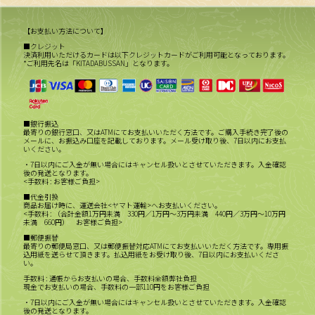
【お支払い方法について】
■クレジット
決済利用いただけるカードは以下クレジットカードがご利用可能となっております。
*ご利用先名は「KITADABUSSAN」となります。
■銀行振込
最寄りの銀行窓口、又はATMにてお支払いいただく方法です。ご購入手続き完了後の
メールに、お振込み口座を記載しております。メール受け取り後、7日以内にお支払
いください。
・7日以内にご入金が無い場合にはキャンセル扱いとさせていただきます。入金確認
後の発送となります。
<手数料 : お客様ご負担>
■代金引換
商品お届け時に、運送会社<ヤマト運輸>へお支払いください。
<手数料 : （合計金額1万円未満 330円／1万円～3万円未満 440円／3万円～10万円
未満 660円） お客様ご負担>
■郵便振替
最寄りの郵便局窓口、又は郵便振替対応ATMにてお支払いいただく方法です。専用振
込用紙を送らせて頂きます。払込用紙をお受け取り後、7日以内にお支払いくださ
い。
手数料 : 通帳からお支払いの場合、手数料全額弊社負担
現金でお支払いの場合、手数料の一部110円をお客様ご負担
・7日以内にご入金が無い場合にはキャンセル扱いとさせていただきます。入金確認
後の発送となります。