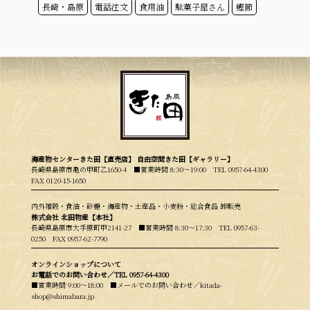
長崎・島原
電話注文
食用油
駄菓子屋さん
鰹節
海産物センターきた田【直売店】 自由空間きた田【ギャラリー】
長崎県島原市亀の甲町乙1650-4 ■営業時間 8:30〜19:00
TEL 0957-64-4300
FAX 0120-15-1650
内外雑穀・食油・砂糖・海産物・土産品・小麦粉・総合食品 卸販売
株式会社 北田物産【本社】
長崎県島原市大手原町甲2141-27 ■営業時間 8:30〜17:30
TEL 0957-63-
0250
FAX 0957-62-7790
オンラインショップについて
お電話でのお問い合わせ／
TEL 0957-64-4300
■営業時間 9:00〜18:00 ■メールでのお問い合わせ／kitada-
shop@shimabara.jp