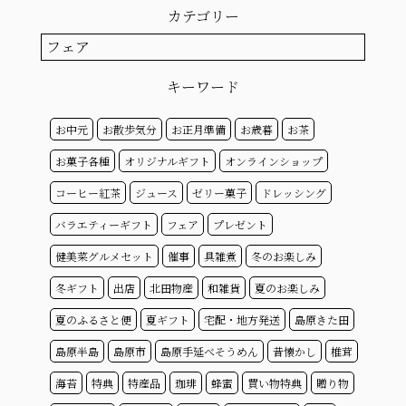
カ
カテゴリー
イ
ブ
カ
テ
ゴ
キーワード
リ
ー
お中元
お散歩気分
お正月準備
お歳暮
お茶
お菓子各種
オリジナルギフト
オンラインショップ
コーヒー紅茶
ジュース
ゼリー菓子
ドレッシング
バラエティーギフト
フェア
プレゼント
健美菜グルメセット
催事
具雑煮
冬のお楽しみ
冬ギフト
出店
北田物産
和雑貨
夏のお楽しみ
夏のふるさと便
夏ギフト
宅配・地方発送
島原きた田
島原半島
島原市
島原手延べそうめん
昔懐かし
椎茸
海苔
特典
特産品
珈琲
蜂蜜
買い物特典
贈り物