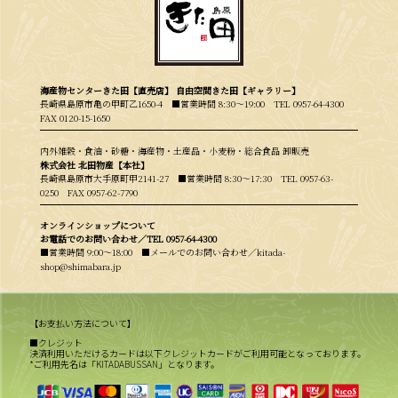
海産物センターきた田【直売店】 自由空間きた田【ギャラリー】
長崎県島原市亀の甲町乙1650-4 ■営業時間 8:30〜19:00
TEL 0957-64-4300
FAX 0120-15-1650
内外雑穀・食油・砂糖・海産物・土産品・小麦粉・総合食品 卸販売
株式会社 北田物産【本社】
長崎県島原市大手原町甲2141-27 ■営業時間 8:30〜17:30
TEL 0957-63-
0250
FAX 0957-62-7790
オンラインショップについて
お電話でのお問い合わせ／
TEL 0957-64-4300
■営業時間 9:00〜18:00 ■メールでのお問い合わせ／kitada-
shop@shimabara.jp
【お支払い方法について】
■クレジット
決済利用いただけるカードは以下クレジットカードがご利用可能となっております。
*ご利用先名は「KITADABUSSAN」となります。