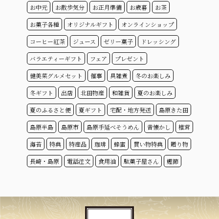
お中元
お散歩気分
お正月準備
お歳暮
お茶
お菓子各種
オリジナルギフト
オンラインショップ
コーヒー紅茶
ジュース
ゼリー菓子
ドレッシング
バラエティーギフト
フェア
プレゼント
健美菜グルメセット
催事
具雑煮
冬のお楽しみ
冬ギフト
出店
北田物産
和雑貨
夏のお楽しみ
夏のふるさと便
夏ギフト
宅配・地方発送
島原きた田
島原半島
島原市
島原手延べそうめん
昔懐かし
椎茸
海苔
特典
特産品
珈琲
蜂蜜
買い物特典
贈り物
長崎・島原
電話注文
食用油
駄菓子屋さん
鰹節