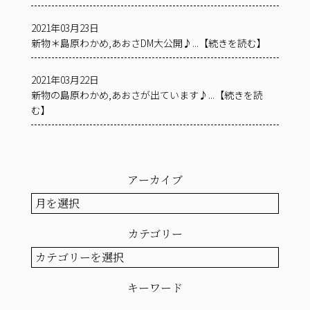
2021年03月23日
新物＊島原わかめ,あおさDM大公開♪...【続きを読む】
2021年03月22日
新物の島原わかめ,あおさが出ています♪...【続きを読
む】
アーカイブ
ア
ー
カ
カテゴリー
イ
ブ
カ
テ
ゴ
キーワード
リ
ー