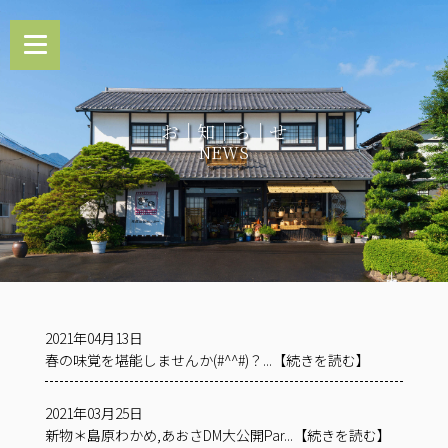
お｜知｜ら｜せ
NEWS
2021年04月13日
春の味覚を堪能しませんか(#^^#)？...【続きを読む】
2021年03月25日
新物＊島原わかめ,あおさDM大公開Par...【続きを読む】