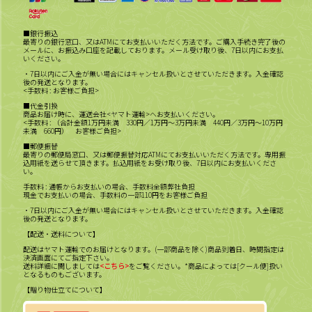
■銀行振込
最寄りの銀行窓口、又はATMにてお支払いいただく方法です。ご購入手続き完了後の
メールに、お振込み口座を記載しております。メール受け取り後、7日以内にお支払
いください。
・7日以内にご入金が無い場合にはキャンセル扱いとさせていただきます。入金確認
後の発送となります。
<手数料 : お客様ご負担>
■代金引換
商品お届け時に、運送会社<ヤマト運輸>へお支払いください。
<手数料 : （合計金額1万円未満 330円／1万円～3万円未満 440円／3万円～10万円
未満 660円） お客様ご負担>
■郵便振替
最寄りの郵便局窓口、又は郵便振替対応ATMにてお支払いいただく方法です。専用振
込用紙を送らせて頂きます。払込用紙をお受け取り後、7日以内にお支払いくださ
い。
手数料 : 通帳からお支払いの場合、手数料全額弊社負担
現金でお支払いの場合、手数料の一部110円をお客様ご負担
・7日以内にご入金が無い場合にはキャンセル扱いとさせていただきます。入金確認
後の発送となります。
【配送・送料について】
配送はヤマト運輸でのお届けとなります。(一部商品を除く)商品到着日、時間指定は
決済画面にてご指定下さい。
送料詳細に関しましては
<こちら>
をご覧ください。*商品によっては[クール便]扱い
となるものもございます。
【贈り物仕立てについて】