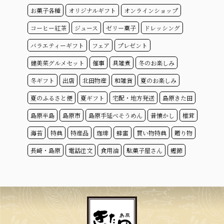
お菓子各種
オリジナルギフト
オンラインショップ
コーヒー紅茶
ジュース
ゼリー菓子
ドレッシング
バラエティーギフト
フェア
プレゼント
健美菜グルメセット
催事
具雑煮
冬のお楽しみ
冬ギフト
出店
北田物産
和雑貨
夏のお楽しみ
夏のふるさと便
夏ギフト
宅配・地方発送
島原きた田
島原半島
島原市
島原手延べそうめん
昔懐かし
椎茸
海苔
特典
特産品
珈琲
蜂蜜
買い物特典
贈り物
長崎・島原
電話注文
食用油
駄菓子屋さん
鰹節