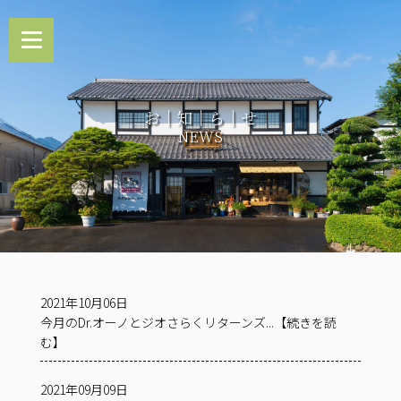
お｜知｜ら｜せ
NEWS
2021年10月06日
今月のDr.オーノとジオさらくリターンズ...【続きを読
む】
2021年09月09日