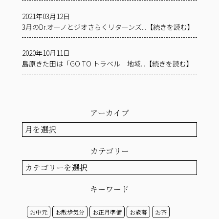
2021年03月12日
3月のDr.オーノとジオさらくリターンズ...【続きを読む】
2020年10月11日
島原きた田は「GO TO トラベル 地域...【続きを読む】
アーカイブ
ア
ー
カ
カテゴリー
イ
ブ
カ
テ
ゴ
キーワード
リ
ー
お中元
お散歩気分
お正月準備
お歳暮
お茶