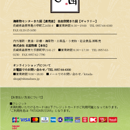
海産物センターきた田【直売店】 自由空間きた田【ギャラリー】
長崎県島原市亀の甲町乙1650-4 ■営業時間 8:30〜19:00
TEL 0957-64-4300
FAX 0120-15-1650
内外雑穀・食油・砂糖・海産物・土産品・小麦粉・総合食品 卸販売
株式会社 北田物産【本社】
長崎県島原市大手原町甲2141-27 ■営業時間 8:30〜17:30
TEL 0957-63-
0250
FAX 0957-62-7790
オンラインショップについて
お電話でのお問い合わせ／
TEL 0957-64-4300
■営業時間 9:00〜18:00 ■メールでのお問い合わせ／kitada-
shop@shimabara.jp
【お支払い方法について】
■クレジット
決済利用いただけるカードは以下クレジットカードがご利用可能となっております。
*ご利用先名は「KITADABUSSAN」となります。