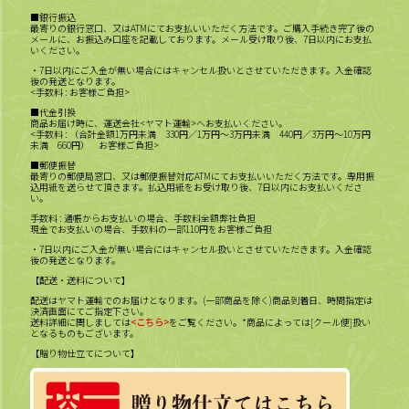
■銀行振込
最寄りの銀行窓口、又はATMにてお支払いいただく方法です。ご購入手続き完了後の
メールに、お振込み口座を記載しております。メール受け取り後、7日以内にお支払
いください。
・7日以内にご入金が無い場合にはキャンセル扱いとさせていただきます。入金確認
後の発送となります。
<手数料 : お客様ご負担>
■代金引換
商品お届け時に、運送会社<ヤマト運輸>へお支払いください。
<手数料 : （合計金額1万円未満 330円／1万円～3万円未満 440円／3万円～10万円
未満 660円） お客様ご負担>
■郵便振替
最寄りの郵便局窓口、又は郵便振替対応ATMにてお支払いいただく方法です。専用振
込用紙を送らせて頂きます。払込用紙をお受け取り後、7日以内にお支払いくださ
い。
手数料 : 通帳からお支払いの場合、手数料全額弊社負担
現金でお支払いの場合、手数料の一部110円をお客様ご負担
・7日以内にご入金が無い場合にはキャンセル扱いとさせていただきます。入金確認
後の発送となります。
【配送・送料について】
配送はヤマト運輸でのお届けとなります。(一部商品を除く)商品到着日、時間指定は
決済画面にてご指定下さい。
送料詳細に関しましては
<こちら>
をご覧ください。*商品によっては[クール便]扱い
となるものもございます。
【贈り物仕立てについて】