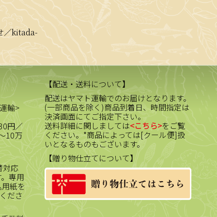
kitada-
【配送・送料について】
配送はヤマト運輸でのお届けとなります。
(一部商品を除く)商品到着日、時間指定は
運輸>
決済画面にてご指定下さい。
送料詳細に関しましては
<こちら>
をご覧
30円／
ください。*商品によっては[クール便]扱
～10万
いとなるものもございます。
【贈り物仕立てについて】
替対応
す。専用
込用紙を
くださ