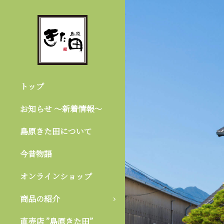
トップ
お知らせ 〜新着情報〜
島原きた田について
今昔物語
オンラインショップ
商品の紹介
直売店 ”島原きた田”