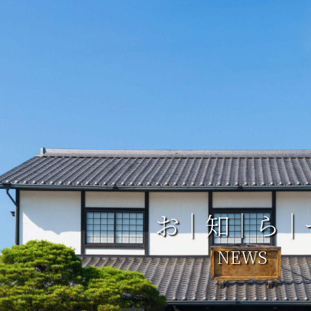
お｜知｜ら｜
NEWS