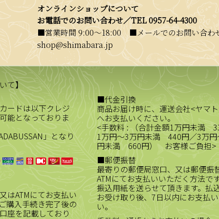
オンラインショップについて
お電話でのお問い合わせ／
TEL 0957-64-4300
■営業時間 9:00〜18:00 ■メールでのお問い合わせ／
shop@shimabara.jp
いて】
■代金引換
カードは以下クレジ
商品お届け時に、運送会社<ヤマト
可能となっておりま
へお支払いください。
<手数料 : （合計金額1万円未満 3
ADABUSSAN」となり
1万円～3万円未満 440円／3万円
円未満 660円） お客様ご負担>
■郵便振替
最寄りの郵便局窓口、又は郵便振
ATMにてお支払いいただく方法で
振込用紙を送らせて頂きます。払
又はATMにてお支払い
お受け取り後、7日以内にお支払い
ご購入手続き完了後の
い。
口座を記載しており