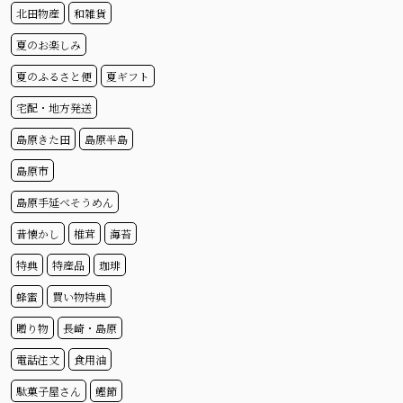
北田物産
和雑貨
夏のお楽しみ
夏のふるさと便
夏ギフト
宅配・地方発送
島原きた田
島原半島
島原市
島原手延べそうめん
昔懐かし
椎茸
海苔
特典
特産品
珈琲
蜂蜜
買い物特典
贈り物
長崎・島原
電話注文
食用油
駄菓子屋さん
鰹節