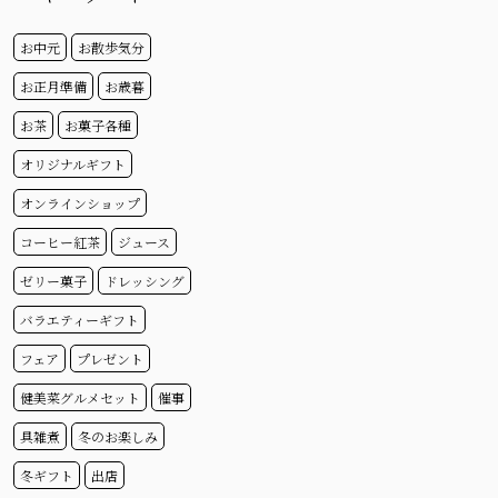
お中元
お散歩気分
お正月準備
お歳暮
お茶
お菓子各種
オリジナルギフト
オンラインショップ
コーヒー紅茶
ジュース
ゼリー菓子
ドレッシング
バラエティーギフト
フェア
プレゼント
健美菜グルメセット
催事
具雑煮
冬のお楽しみ
冬ギフト
出店