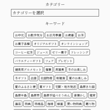
カ
カテゴリー
イ
ブ
カ
テ
ゴ
キーワード
リ
ー
お中元
お散歩気分
お正月準備
お歳暮
お茶
お菓子各種
オリジナルギフト
オンラインショップ
コーヒー紅茶
ジュース
ゼリー菓子
ドレッシング
バラエティーギフト
フェア
プレゼント
健美菜グルメセット
催事
具雑煮
冬のお楽しみ
冬ギフト
出店
北田物産
和雑貨
夏のお楽しみ
夏のふるさと便
夏ギフト
宅配・地方発送
島原きた田
島原半島
島原市
島原手延べそうめん
昔懐かし
椎茸
海苔
特典
特産品
珈琲
蜂蜜
買い物特典
贈り物