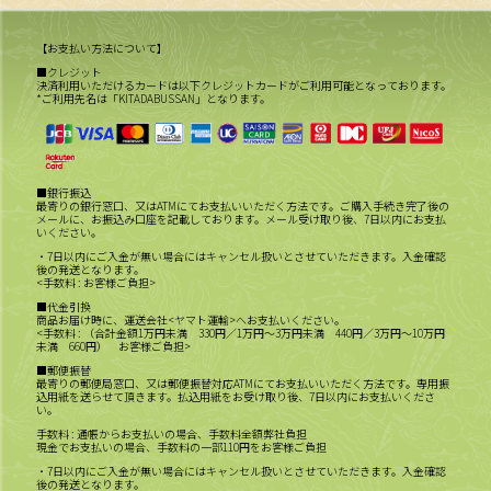
【お支払い方法について】
■クレジット
決済利用いただけるカードは以下クレジットカードがご利用可能となっております。
*ご利用先名は「KITADABUSSAN」となります。
■銀行振込
最寄りの銀行窓口、又はATMにてお支払いいただく方法です。ご購入手続き完了後の
メールに、お振込み口座を記載しております。メール受け取り後、7日以内にお支払
いください。
・7日以内にご入金が無い場合にはキャンセル扱いとさせていただきます。入金確認
後の発送となります。
<手数料 : お客様ご負担>
■代金引換
商品お届け時に、運送会社<ヤマト運輸>へお支払いください。
<手数料 : （合計金額1万円未満 330円／1万円～3万円未満 440円／3万円～10万円
未満 660円） お客様ご負担>
■郵便振替
最寄りの郵便局窓口、又は郵便振替対応ATMにてお支払いいただく方法です。専用振
込用紙を送らせて頂きます。払込用紙をお受け取り後、7日以内にお支払いくださ
い。
手数料 : 通帳からお支払いの場合、手数料全額弊社負担
現金でお支払いの場合、手数料の一部110円をお客様ご負担
・7日以内にご入金が無い場合にはキャンセル扱いとさせていただきます。入金確認
後の発送となります。