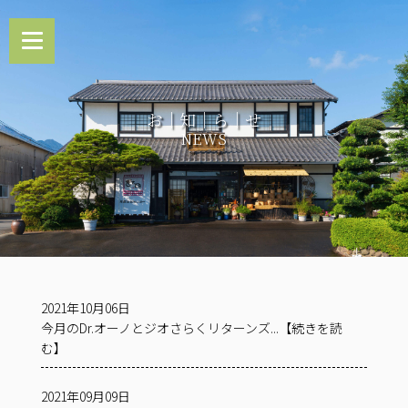
お｜知｜ら｜せ
NEWS
2021年10月06日
今月のDr.オーノとジオさらくリターンズ...【続きを読
む】
2021年09月09日