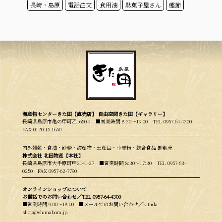
長崎・島原
電話注文
食用油
駄菓子屋さん
鰹節
海産物センターきた田【直売店】 自由空間きた田【ギャラリー】
長崎県島原市亀の甲町乙1650-4 ■営業時間 8:30〜19:00
TEL 0957-64-4300
FAX 0120-15-1650
内外雑穀・食油・砂糖・海産物・土産品・小麦粉・総合食品 卸販売
株式会社 北田物産【本社】
長崎県島原市大手原町甲2141-27 ■営業時間 8:30〜17:30
TEL 0957-63-
0250
FAX 0957-62-7790
オンラインショップについて
お電話でのお問い合わせ／
TEL 0957-64-4300
■営業時間 9:00〜18:00 ■メールでのお問い合わせ／kitada-
shop@shimabara.jp