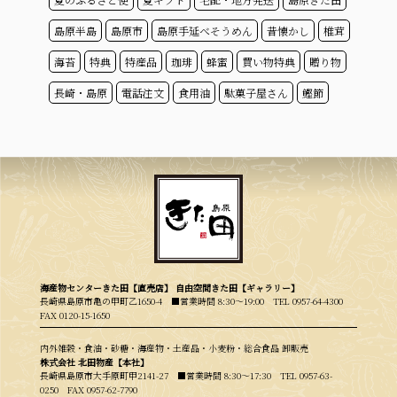
島原半島
島原市
島原手延べそうめん
昔懐かし
椎茸
海苔
特典
特産品
珈琲
蜂蜜
買い物特典
贈り物
長崎・島原
電話注文
食用油
駄菓子屋さん
鰹節
海産物センターきた田【直売店】 自由空間きた田【ギャラリー】
長崎県島原市亀の甲町乙1650-4 ■営業時間 8:30〜19:00
TEL 0957-64-4300
FAX 0120-15-1650
内外雑穀・食油・砂糖・海産物・土産品・小麦粉・総合食品 卸販売
株式会社 北田物産【本社】
長崎県島原市大手原町甲2141-27 ■営業時間 8:30〜17:30
TEL 0957-63-
0250
FAX 0957-62-7790