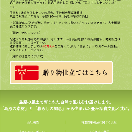
込用紙を送らせて頂きます。払込用紙をお受け取り後、7日以内にお支払いくださ
い。
手数料 : 通帳からお支払いの場合、手数料全額弊社負担
現金でお支払いの場合、手数料の一部110円をお客様ご負担
・7日以内にご入金が無い場合にはキャンセル扱いとさせていただきます。入金確認
後の発送となります。
【配送・送料について】
配送はヤマト運輸でのお届けとなります。(一部商品を除く)商品到着日、時間指定は
決済画面にてご指定下さい。
送料詳細に関しましては
<こちら>
をご覧ください。*商品によっては[クール便]扱い
となるものもございます。
【贈り物仕立てについて】
島原の風土で育まれた自然の風味をお届けします。
「島原の素材」と「暮らしの知恵」から生まれた豊かな食文化と共に。
会社概要
特定商取引法に関する表記
プライバシーポリシー
よくあるご質問