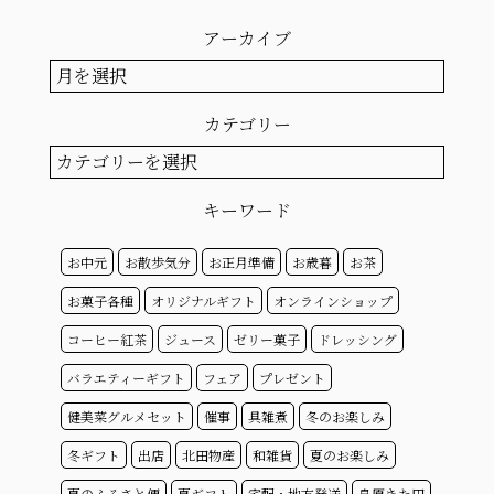
アーカイブ
ア
ー
カ
カテゴリー
イ
ブ
カ
テ
ゴ
キーワード
リ
ー
お中元
お散歩気分
お正月準備
お歳暮
お茶
お菓子各種
オリジナルギフト
オンラインショップ
コーヒー紅茶
ジュース
ゼリー菓子
ドレッシング
バラエティーギフト
フェア
プレゼント
健美菜グルメセット
催事
具雑煮
冬のお楽しみ
冬ギフト
出店
北田物産
和雑貨
夏のお楽しみ
夏のふるさと便
夏ギフト
宅配・地方発送
島原きた田