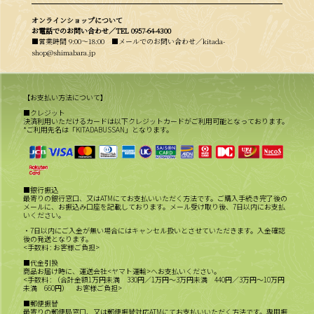
オンラインショップについて
お電話でのお問い合わせ／
TEL 0957-64-4300
■営業時間 9:00〜18:00 ■メールでのお問い合わせ／kitada-
shop@shimabara.jp
【お支払い方法について】
■クレジット
決済利用いただけるカードは以下クレジットカードがご利用可能となっております。
*ご利用先名は「KITADABUSSAN」となります。
■銀行振込
最寄りの銀行窓口、又はATMにてお支払いいただく方法です。ご購入手続き完了後の
メールに、お振込み口座を記載しております。メール受け取り後、7日以内にお支払
いください。
・7日以内にご入金が無い場合にはキャンセル扱いとさせていただきます。入金確認
後の発送となります。
<手数料 : お客様ご負担>
■代金引換
商品お届け時に、運送会社<ヤマト運輸>へお支払いください。
<手数料 : （合計金額1万円未満 330円／1万円～3万円未満 440円／3万円～10万円
未満 660円） お客様ご負担>
■郵便振替
最寄りの郵便局窓口、又は郵便振替対応ATMにてお支払いいただく方法です。専用振