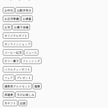
お中元
お散歩気分
お正月準備
お歳暮
お茶
お菓子各種
オリジナルギフト
オンラインショップ
コーヒー紅茶
ジュース
ゼリー菓子
ドレッシング
バラエティーギフト
フェア
プレゼント
健美菜グルメセット
催事
具雑煮
冬のお楽しみ
冬ギフト
出店