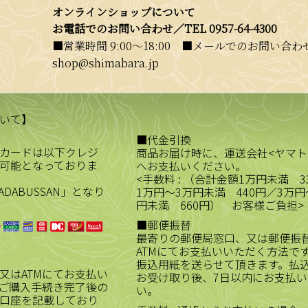
オンラインショップについて
お電話でのお問い合わせ／
TEL 0957-64-4300
■営業時間 9:00〜18:00 ■メールでのお問い合わせ／
shop@shimabara.jp
いて】
■代金引換
カードは以下クレジ
商品お届け時に、運送会社<ヤマト
可能となっておりま
へお支払いください。
<手数料 : （合計金額1万円未満 3
ADABUSSAN」となり
1万円～3万円未満 440円／3万円
円未満 660円） お客様ご負担>
■郵便振替
最寄りの郵便局窓口、又は郵便振
ATMにてお支払いいただく方法で
振込用紙を送らせて頂きます。払
又はATMにてお支払い
お受け取り後、7日以内にお支払い
ご購入手続き完了後の
い。
口座を記載しており