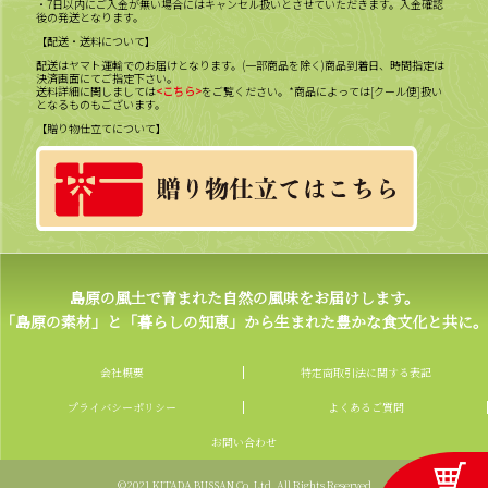
・7日以内にご入金が無い場合にはキャンセル扱いとさせていただきます。入金確認
後の発送となります。
【配送・送料について】
配送はヤマト運輸でのお届けとなります。(一部商品を除く)商品到着日、時間指定は
決済画面にてご指定下さい。
送料詳細に関しましては
<こちら>
をご覧ください。*商品によっては[クール便]扱い
となるものもございます。
【贈り物仕立てについて】
島原の風土で育まれた自然の風味をお届けします。
「島原の素材」と「暮らしの知恵」から生まれた豊かな食文化と共に。
会社概要
特定商取引法に関する表記
プライバシーポリシー
よくあるご質問
お問い合わせ
©2021 KITADA BUSSAN Co. Ltd. All Rights Reserved