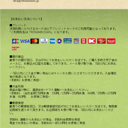
shop@shimabara.jp
【お支払い方法について】
■クレジット
決済利用いただけるカードは以下クレジットカードがご利用可能となっております。
*ご利用先名は「KITADABUSSAN」となります。
■銀行振込
最寄りの銀行窓口、又はATMにてお支払いいただく方法です。ご購入手続き完了後の
メールに、お振込み口座を記載しております。メール受け取り後、7日以内にお支払
いください。
・7日以内にご入金が無い場合にはキャンセル扱いとさせていただきます。入金確認
後の発送となります。
<手数料 : お客様ご負担>
■代金引換
商品お届け時に、運送会社<ヤマト運輸>へお支払いください。
<手数料 : （合計金額1万円未満 330円／1万円～3万円未満 440円／3万円～10万円
未満 660円） お客様ご負担>
■郵便振替
最寄りの郵便局窓口、又は郵便振替対応ATMにてお支払いいただく方法です。専用振
込用紙を送らせて頂きます。払込用紙をお受け取り後、7日以内にお支払いくださ
い。
手数料 : 通帳からお支払いの場合、手数料全額弊社負担
現金でお支払いの場合、手数料の一部110円をお客様ご負担