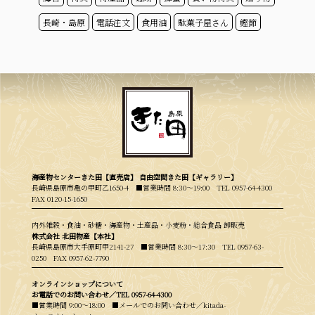
長崎・島原
電話注文
食用油
駄菓子屋さん
鰹節
海産物センターきた田【直売店】 自由空間きた田【ギャラリー】
長崎県島原市亀の甲町乙1650-4 ■営業時間 8:30〜19:00
TEL 0957-64-4300
FAX 0120-15-1650
内外雑穀・食油・砂糖・海産物・土産品・小麦粉・総合食品 卸販売
株式会社 北田物産【本社】
長崎県島原市大手原町甲2141-27 ■営業時間 8:30〜17:30
TEL 0957-63-
0250
FAX 0957-62-7790
オンラインショップについて
お電話でのお問い合わせ／
TEL 0957-64-4300
■営業時間 9:00〜18:00 ■メールでのお問い合わせ／kitada-