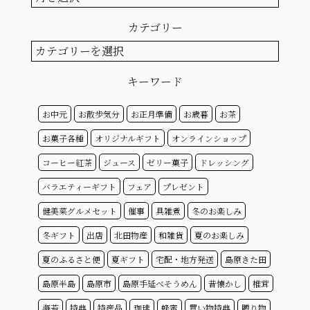
ー
カ
カテゴリー
イ
ブ
カ
テ
ゴ
キーワード
リ
ー
お中元
お散歩気分
お正月準備
お歳暮
お茶
お菓子各種
オリジナルギフト
オンラインショップ
コーヒー紅茶
ジュース
ゼリー菓子
ドレッシング
バラエティーギフト
フェア
プレゼント
健美菜グルメセット
催事
具雑煮
冬のお楽しみ
冬ギフト
出店
北田物産
和雑貨
夏のお楽しみ
夏のふるさと便
夏ギフト
宅配・地方発送
島原きた田
島原半島
島原市
島原手延べそうめん
昔懐かし
椎茸
海苔
特典
特産品
珈琲
蜂蜜
買い物特典
贈り物