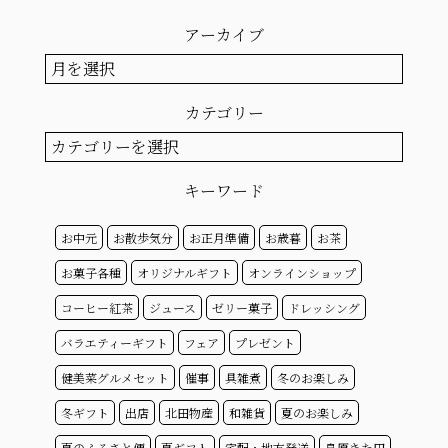
アーカイブ
ア
ー
カ
カテゴリー
イ
ブ
カ
テ
ゴ
キーワード
リ
ー
お中元
お散歩気分
お正月準備
お歳暮
お茶
お菓子各種
オリジナルギフト
オンラインショップ
コーヒー紅茶
ジュース
ゼリー菓子
ドレッシング
バラエティーギフト
フェア
プレゼント
健美菜グルメセット
催事
具雑煮
冬のお楽しみ
冬ギフト
出店
北田物産
和雑貨
夏のお楽しみ
夏のふるさと便
夏ギフト
宅配・地方発送
島原きた田