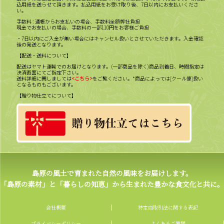
込用紙を送らせて頂きます。払込用紙をお受け取り後、7日以内にお支払いくださ
い。
手数料 : 通帳からお支払いの場合、手数料全額弊社負担
現金でお支払いの場合、手数料の一部110円をお客様ご負担
・7日以内にご入金が無い場合にはキャンセル扱いとさせていただきます。入金確認
後の発送となります。
【配送・送料について】
配送はヤマト運輸でのお届けとなります。(一部商品を除く)商品到着日、時間指定は
決済画面にてご指定下さい。
送料詳細に関しましては
<こちら>
をご覧ください。*商品によっては[クール便]扱い
となるものもございます。
【贈り物仕立てについて】
島原の風土で育まれた自然の風味をお届けします。
「島原の素材」と「暮らしの知恵」から生まれた豊かな食文化と共に。
会社概要
特定商取引法に関する表記
プライバシーポリシー
よくあるご質問