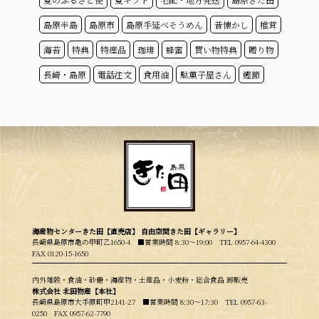
島原半島
島原市
島原手延べそうめん
昔懐かし
椎茸
海苔
特典
特産品
珈琲
蜂蜜
買い物特典
贈り物
長崎・島原
電話注文
食用油
駄菓子屋さん
鰹節
海産物センターきた田【直売店】 自由空間きた田【ギャラリー】
長崎県島原市亀の甲町乙1650-4 ■営業時間 8:30〜19:00
TEL 0957-64-4300
FAX 0120-15-1650
内外雑穀・食油・砂糖・海産物・土産品・小麦粉・総合食品 卸販売
株式会社 北田物産【本社】
長崎県島原市大手原町甲2141-27 ■営業時間 8:30〜17:30
TEL 0957-63-
0250
FAX 0957-62-7790