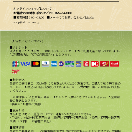
オンラインショップについて
お電話でのお問い合わせ／
TEL 0957-64-4300
■営業時間 9:00〜18:00 ■メールでのお問い合わせ／kitada-
shop@shimabara.jp
【お支払い方法について】
■クレジット
決済利用いただけるカードは以下クレジットカードがご利用可能となっております。
*ご利用先名は「KITADABUSSAN」となります。
■銀行振込
最寄りの銀行窓口、又はATMにてお支払いいただく方法です。ご購入手続き完了後の
メールに、お振込み口座を記載しております。メール受け取り後、7日以内にお支払
いください。
・7日以内にご入金が無い場合にはキャンセル扱いとさせていただきます。入金確認
後の発送となります。
<手数料 : お客様ご負担>
■代金引換
商品お届け時に、運送会社<ヤマト運輸>へお支払いください。
<手数料 : （合計金額1万円未満 330円／1万円～3万円未満 440円／3万円～10万円
未満 660円） お客様ご負担>
■郵便振替
最寄りの郵便局窓口、又は郵便振替対応ATMにてお支払いいただく方法です。専用振