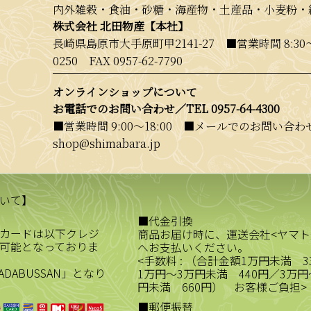
内外雑穀・食油・砂糖・海産物・土産品・小麦粉・
株式会社 北田物産【本社】
長崎県島原市大手原町甲2141-27 ■営業時間 8:30
0250
FAX 0957-62-7790
オンラインショップについて
お電話でのお問い合わせ／
TEL 0957-64-4300
■営業時間 9:00〜18:00 ■メールでのお問い合わせ／
shop@shimabara.jp
いて】
■代金引換
カードは以下クレジ
商品お届け時に、運送会社<ヤマト
可能となっておりま
へお支払いください。
<手数料 : （合計金額1万円未満 3
ADABUSSAN」となり
1万円～3万円未満 440円／3万円
円未満 660円） お客様ご負担>
■郵便振替