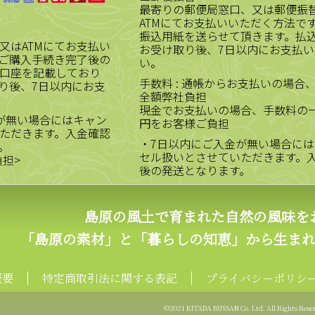
最寄りの郵便局窓口、又は郵便振
ATMにてお支払いいただく方法で
振込用紙を送らせて頂きます。払
又はATMにてお支払い
お受け取り後、7日以内にお支払い
ご購入手続き完了後の
い。
口座を記載しており
手数料 : 通帳からお支払いの場合
り後、7日以内にお支
全額弊社負担
現金でお支払いの場合、手数料の一
が無い場合にはキャン
円をお客様ご負担
ただきます。入金確認
・7日以内にご入金が無い場合には
。
セル扱いとさせていただきます。
負担>
後の発送となります。
島原の風土で育まれた自然の風味を
「島原の素材」と「暮らしの知恵」から生ま
概要
特定商取引法に関する表記
プライバシーポリシ
©2021 KITADA BUSSAN Co. Ltd. All Rights Rese