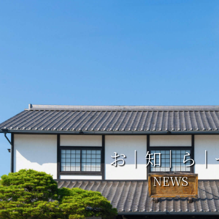
お｜知｜ら｜
NEWS