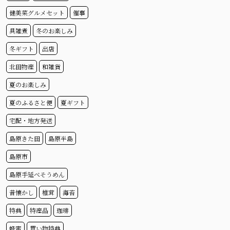
健美菜グルメセット
催事
具雑煮
冬のお楽しみ
冬ギフト
出店
北田物産
和雑貨
夏のお楽しみ
夏のふるさと便
夏ギフト
宅配・地方発送
島原きた田
島原半島
島原市
島原手延べそうめん
昔懐かし
椎茸
海苔
特典
特産品
珈琲
蜂蜜
買い物特典