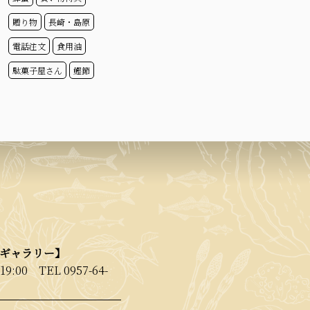
贈り物
長崎・島原
電話注文
食用油
駄菓子屋さん
鰹節
【ギャラリー】
19:00
TEL 0957-64-