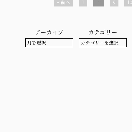
« 前へ
1
…
9
1
アーカイブ
カテゴリー
ア
カ
ー
テ
カ
ゴ
イ
リ
ブ
ー