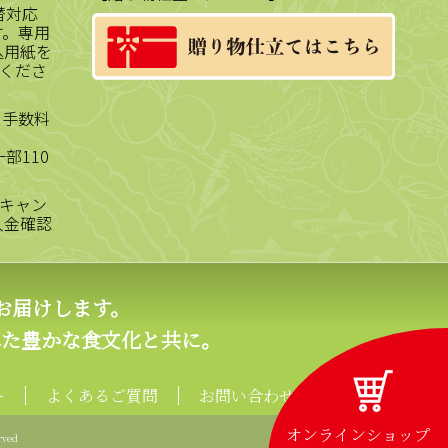
替対応
す。専用
込用紙を
くださ
、手数料
部110
キャン
入金確認
お届けします。
れた豊かな食文化と共に。
ー
よくあるご質問
お問い合わせ
オンラインショップ
rved