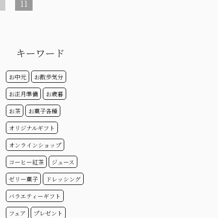
0
11
キーワード
お中元
お散歩気分
お正月準備
お歳暮
お茶
お菓子各種
オリジナルギフト
オンラインショップ
コーヒー紅茶
ジュース
ゼリー菓子
ドレッシング
バラエティーギフト
フェア
プレゼント