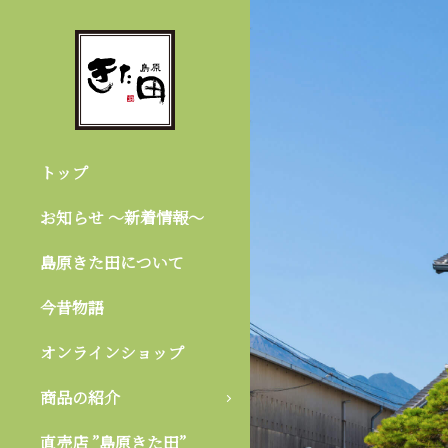
トップ
お知らせ 〜新着情報〜
島原きた田について
今昔物語
オンラインショップ
商品の紹介
直売店 ”島原きた田”