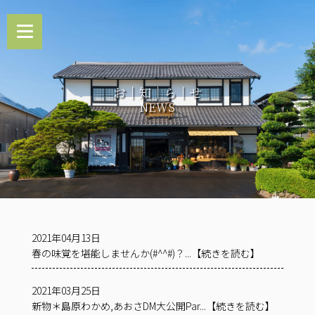
お｜知｜ら｜せ
NEWS
2021年04月13日
春の味覚を堪能しませんか(#^^#)？...【続きを読む】
2021年03月25日
新物＊島原わかめ,あおさDM大公開Par...【続きを読む】