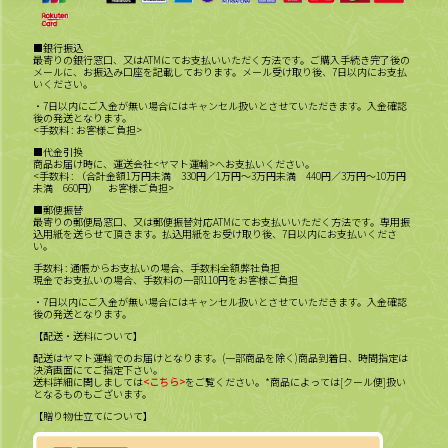
■銀行振込
最寄りの銀行窓口、又はATMにてお支払いいただく方法です。ご購入手続き完了後の
メールに、お振込み口座を記載しております。メール受け取り後、7日以内にお支払
いください。
・7日以内にご入金が無い場合にはキャンセル扱いとさせていただきます。入金確認
後の発送となります。
<手数料 : お客様ご負担>
■代金引換
商品お届け時に、運送会社<ヤマト運輸>へお支払いください。
<手数料 : （合計金額1万円未満 330円／1万円～3万円未満 440円／3万円～10万円
未満 660円） お客様ご負担>
■郵便振替
最寄りの郵便局窓口、又は郵便振替対応ATMにてお支払いいただく方法です。専用振
込用紙を送らせて頂きます。払込用紙をお受け取り後、7日以内にお支払いくださ
い。
手数料 : 通帳からお支払いの場合、手数料全額弊社負担
現金でお支払いの場合、手数料の一部110円をお客様ご負担
・7日以内にご入金が無い場合にはキャンセル扱いとさせていただきます。入金確認
後の発送となります。
【配送・送料について】
配送はヤマト運輸でのお届けとなります。(一部商品を除く)商品到着日、時間指定は
決済画面にてご指定下さい。
送料詳細に関しましては
<こちら>
をご覧ください。*商品によっては[クール便]扱い
となるものもございます。
【贈り物仕立てについて】