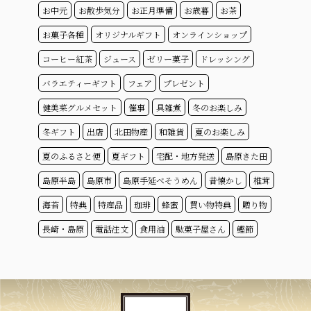
お中元
お散歩気分
お正月準備
お歳暮
お茶
お菓子各種
オリジナルギフト
オンラインショップ
コーヒー紅茶
ジュース
ゼリー菓子
ドレッシング
バラエティーギフト
フェア
プレゼント
健美菜グルメセット
催事
具雑煮
冬のお楽しみ
冬ギフト
出店
北田物産
和雑貨
夏のお楽しみ
夏のふるさと便
夏ギフト
宅配・地方発送
島原きた田
島原半島
島原市
島原手延べそうめん
昔懐かし
椎茸
海苔
特典
特産品
珈琲
蜂蜜
買い物特典
贈り物
長崎・島原
電話注文
食用油
駄菓子屋さん
鰹節