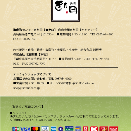
海産物センターきた田【直売店】 自由空間きた田【ギャラリー】
長崎県島原市亀の甲町乙1650-4 ■営業時間 8:30〜19:00
TEL 0957-64-4300
FAX 0120-15-1650
内外雑穀・食油・砂糖・海産物・土産品・小麦粉・総合食品 卸販売
株式会社 北田物産【本社】
長崎県島原市大手原町甲2141-27 ■営業時間 8:30〜17:30
TEL 0957-63-
0250
FAX 0957-62-7790
オンラインショップについて
お電話でのお問い合わせ／
TEL 0957-64-4300
■営業時間 9:00〜18:00 ■メールでのお問い合わせ／kitada-
shop@shimabara.jp
【お支払い方法について】
■クレジット
決済利用いただけるカードは以下クレジットカードがご利用可能となっております。
*ご利用先名は「KITADABUSSAN」となります。