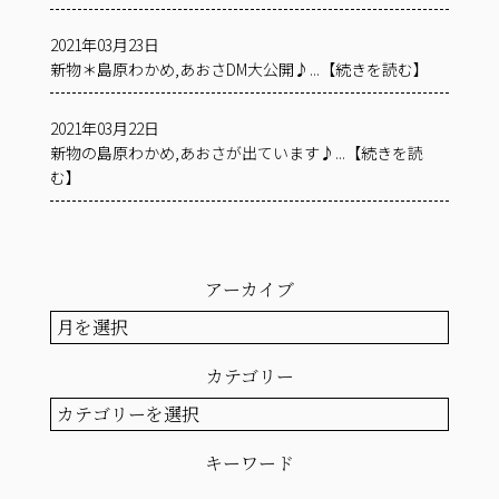
2021年03月23日
新物＊島原わかめ,あおさDM大公開♪...【続きを読む】
2021年03月22日
新物の島原わかめ,あおさが出ています♪...【続きを読
む】
アーカイブ
ア
ー
カ
カテゴリー
イ
ブ
カ
テ
ゴ
キーワード
リ
ー