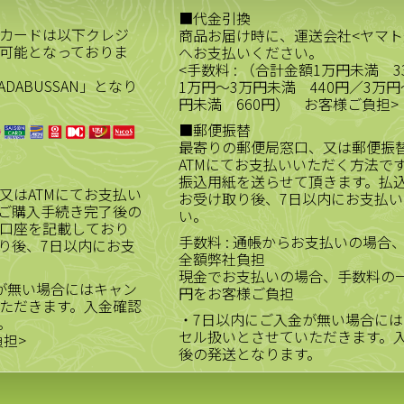
■代金引換
カードは以下クレジ
商品お届け時に、運送会社<ヤマト
可能となっておりま
へお支払いください。
<手数料 : （合計金額1万円未満 3
ADABUSSAN」となり
1万円～3万円未満 440円／3万円
円未満 660円） お客様ご負担>
■郵便振替
最寄りの郵便局窓口、又は郵便振
ATMにてお支払いいただく方法で
振込用紙を送らせて頂きます。払
又はATMにてお支払い
お受け取り後、7日以内にお支払い
ご購入手続き完了後の
い。
口座を記載しており
手数料 : 通帳からお支払いの場合
り後、7日以内にお支
全額弊社負担
現金でお支払いの場合、手数料の一
が無い場合にはキャン
円をお客様ご負担
ただきます。入金確認
・7日以内にご入金が無い場合には
。
セル扱いとさせていただきます。
負担>
後の発送となります。