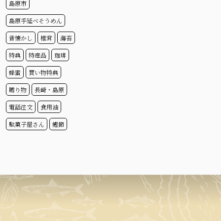
島原市
島原手延べそうめん
昔懐かし
椎茸
海苔
特典
特産品
珈琲
蜂蜜
買い物特典
贈り物
長崎・島原
電話注文
食用油
駄菓子屋さん
鰹節