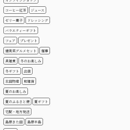
コーヒー紅茶
ジュース
ゼリー菓子
ドレッシング
バラエティーギフト
フェア
プレゼント
健美菜グルメセット
催事
具雑煮
冬のお楽しみ
冬ギフト
出店
北田物産
和雑貨
夏のお楽しみ
夏のふるさと便
夏ギフト
宅配・地方発送
島原きた田
島原半島