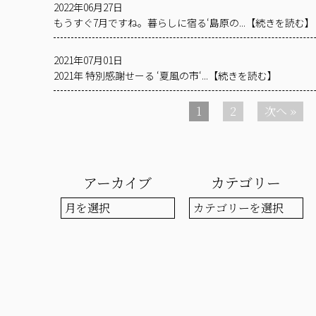
2022年06月27日
もうすぐ7月ですね。暮らしに宿る‘島原の...【続きを読む】
2021年07月01日
2021年 特別感謝せーる ‘夏風の市‘...【続きを読む】
1
2
次へ »
アーカイブ
カテゴリー
ア
カ
ー
テ
カ
ゴ
イ
リ
ブ
ー