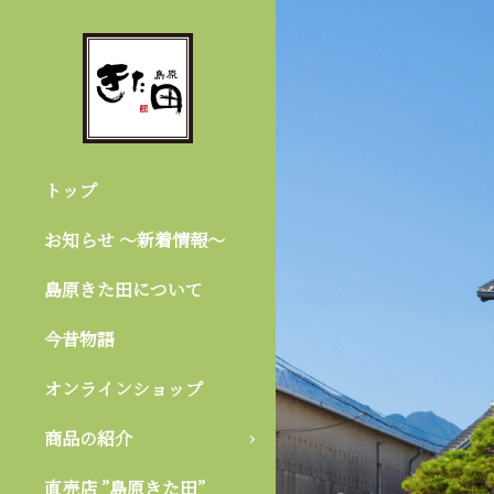
トップ
お知らせ 〜新着情報〜
島原きた田について
今昔物語
オンラインショップ
商品の紹介
直売店 ”島原きた田”