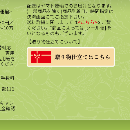
配送はヤマト運輸でのお届けとなります。
(一部商品を除く)商品到着日、時間指定は
運輸>
決済画面にてご指定下さい。
送料詳細に関しましては
<こちら>
をご覧
30円／
ください。*商品によっては[クール便]扱
～10万
いとなるものもございます。
【贈り物仕立てについて】
替対応
す。専用
込用紙を
くださ
、手数料
部110
キャン
入金確認