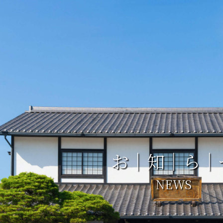
お｜知｜ら｜
NEWS